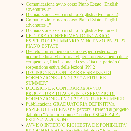
Comunicazione avvio corso Piano Estate "English
adventures 2"
Dichiarazione avvio modulo English adventures 2
Comunicazione avvio corso Piano Estate "English
adventures 1"
Dichiarazione avvio modulo English adventures 1
LETTERA CONFERIMENTO INCARICO
ESPERTO GESUMMARIA VINCENZO PN 21_27
PIANO ESTATE
Decreto conferimento incarico esperto esterno nei
percorsi educativi e formativi per il potenziamento delle
competenze, l’inclusione e la socialità nel periodo di
sospensione estiva delle lezioni_PN 2
DECISIONE A CONTRARRE SRVIZIO DI
FORMAZIONE - PN 21 27 " A FUTURE
SUMMER"
DECISIONE A CONTRARRE AVVIO
PROCEDURA DI ACQUISTO SERVIZIO DI
FORMAZIONE - PN 21 27 A FUTURE SUMMER
Pubblicazione GRADUATORIA DEFINITIVA
ESPERTO ESTERNO nei percorsi afferenti al progetto
dal titolo “A future summer” codice ESO4.6.A4.A-
FSEPN-CA-2025-960
AVVISO INTERNO RICHIESTA DISPONIBILITA’
PERSONALE ATA- Progetto dal titolo “A future