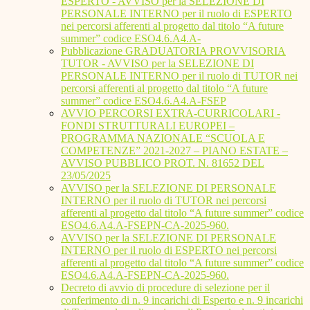
ESPERTO - AVVISO per la SELEZIONE DI
PERSONALE INTERNO per il ruolo di ESPERTO
nei percorsi afferenti al progetto dal titolo “A future
summer” codice ESO4.6.A4.A-
Pubblicazione GRADUATORIA PROVVISORIA
TUTOR - AVVISO per la SELEZIONE DI
PERSONALE INTERNO per il ruolo di TUTOR nei
percorsi afferenti al progetto dal titolo “A future
summer” codice ESO4.6.A4.A-FSEP
AVVIO PERCORSI EXTRA-CURRICOLARI -
FONDI STRUTTURALI EUROPEI –
PROGRAMMA NAZIONALE “SCUOLA E
COMPETENZE” 2021-2027 – PIANO ESTATE –
AVVISO PUBBLICO PROT. N. 81652 DEL
23/05/2025
AVVISO per la SELEZIONE DI PERSONALE
INTERNO per il ruolo di TUTOR nei percorsi
afferenti al progetto dal titolo “A future summer” codice
ESO4.6.A4.A-FSEPN-CA-2025-960.
AVVISO per la SELEZIONE DI PERSONALE
INTERNO per il ruolo di ESPERTO nei percorsi
afferenti al progetto dal titolo “A future summer” codice
ESO4.6.A4.A-FSEPN-CA-2025-960.
Decreto di avvio di procedure di selezione per il
conferimento di n. 9 incarichi di Esperto e n. 9 incarichi