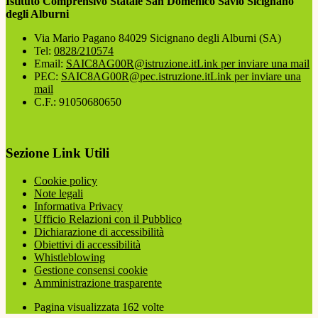
Istituto Comprensivo Statale San Domenico Savio Sicignano
degli Alburni
Via Mario Pagano 84029 Sicignano degli Alburni (SA)
Tel:
0828/210574
Email:
SAIC8AG00R@istruzione.it
Link per inviare una mail
PEC:
SAIC8AG00R@pec.istruzione.it
Link per inviare una
mail
C.F.: 91050680650
Sezione Link Utili
Cookie policy
Note legali
Informativa Privacy
Ufficio Relazioni con il Pubblico
Dichiarazione di accessibilità
Obiettivi di accessibilità
Whistleblowing
Gestione consensi cookie
Amministrazione trasparente
Pagina visualizzata
162
volte