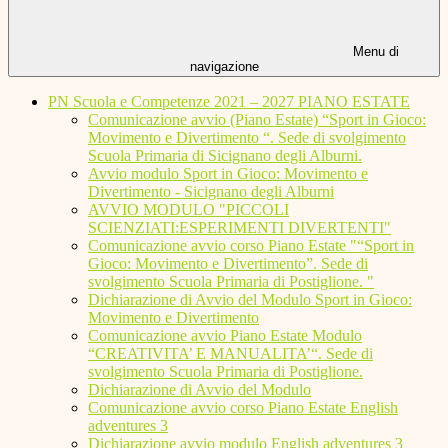
Menu di
navigazione
PN Scuola e Competenze 2021 – 2027 PIANO ESTATE
Comunicazione avvio (Piano Estate) “Sport in Gioco:
Movimento e Divertimento “. Sede di svolgimento
Scuola Primaria di Sicignano degli Alburni.
Avvio modulo Sport in Gioco: Movimento e
Divertimento - Sicignano degli Alburni
AVVIO MODULO "PICCOLI
SCIENZIATI:ESPERIMENTI DIVERTENTI"
Comunicazione avvio corso Piano Estate "“Sport in
Gioco: Movimento e Divertimento”. Sede di
svolgimento Scuola Primaria di Postiglione. "
Dichiarazione di Avvio del Modulo Sport in Gioco:
Movimento e Divertimento
Comunicazione avvio Piano Estate Modulo
“CREATIVITA’ E MANUALITA’“. Sede di
svolgimento Scuola Primaria di Postiglione.
Dichiarazione di Avvio del Modulo
Comunicazione avvio corso Piano Estate English
adventures 3
Dichiarazione avvio modulo English adventures 3