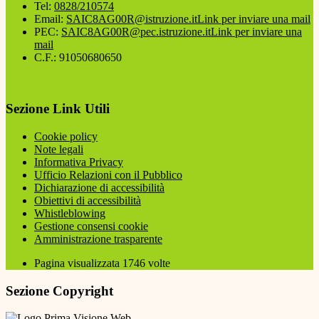
Tel:
0828/210574
Email:
SAIC8AG00R@istruzione.it
Link per inviare una mail
PEC:
SAIC8AG00R@pec.istruzione.it
Link per inviare una
mail
C.F.: 91050680650
Sezione Link Utili
Cookie policy
Note legali
Informativa Privacy
Ufficio Relazioni con il Pubblico
Dichiarazione di accessibilità
Obiettivi di accessibilità
Whistleblowing
Gestione consensi cookie
Amministrazione trasparente
Pagina visualizzata
1746
volte
Sezione Copyright