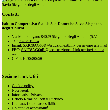
Istituto Comprensivo Statale San Domenico
Savio Sicignano degli Alburni
Contatti
Istituto Comprensivo Statale San Domenico Savio Sicignano
degli Alburni
Via Mario Pagano 84029 Sicignano degli Alburni (SA)
Tel:
0828/210574
Email:
SAIC8AG00R@istruzione.it
Link per inviare una mail
PEC:
SAIC8AG00R@pec.istruzione.it
Link per inviare una
mail
C.F.: 91050680650
Sezione Link Utili
Cookie policy
Note legali
Informativa Privacy
Ufficio Relazioni con il Pubblico
Dichiarazione di accessibilità
Obiettivi di accessibilità