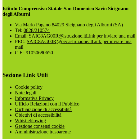
Istituto Comprensivo Statale San Domenico Savio Sicignano
degli Alburni
Via Mario Pagano 84029 Sicignano degli Alburni (SA)
Tel:
0828/210574
Email:
SAIC8AG00R@istruzione.it
Link per inviare una mail
PEC:
SAIC8AG00R@pec.istruzione.it
Link per inviare una
mail
C.F.: 91050680650
Sezione Link Utili
Cookie policy
Note legali
Informativa Privacy
Ufficio Relazioni con il Pubblico
Dichiarazione di accessibilità
Obiettivi di accessibilità
Whistleblowing
Gestione consensi cookie
Amministrazione trasparente