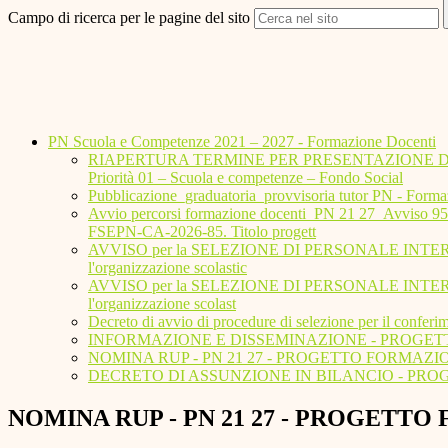
Campo di ricerca per le pagine del sito
PN Scuola e Competenze 2021 – 2027 - Formazione Docenti
RIAPERTURA TERMINE PER PRESENTAZIONE DOMANDE
Priorità 01 – Scuola e competenze – Fondo Social
Pubblicazione_graduatoria_provvisoria tutor PN - Forma
Avvio percorsi formazione docenti_PN 21 27_Avviso
FSEPN-CA-2026-85. Titolo progett
AVVISO per la SELEZIONE DI PERSONALE INTERNO per il r
l'organizzazione scolastic
AVVISO per la SELEZIONE DI PERSONALE INTERNO per il 
l'organizzazione scolast
Decreto di avvio di procedure di selezione per il conferim
INFORMAZIONE E DISSEMINAZIONE - PROGETTO
NOMINA RUP - PN 21 27 - PROGETTO FORMAZ
DECRETO DI ASSUNZIONE IN BILANCIO - PRO
NOMINA RUP - PN 21 27 - PROGETT