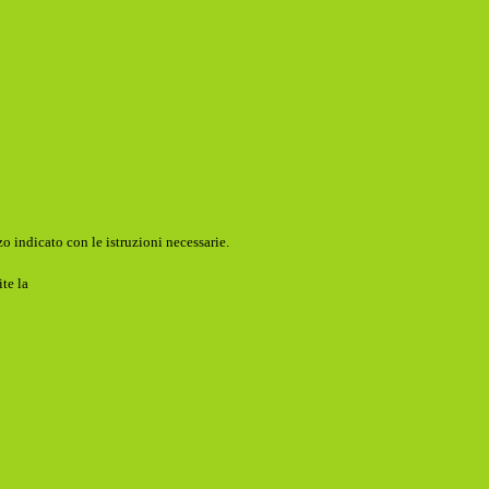
o indicato con le istruzioni necessarie.
ite la
Login Spaggiari