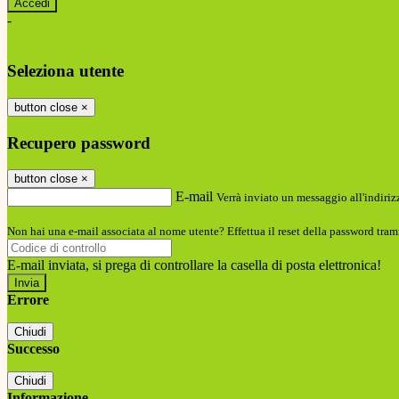
-
Entra con SPID
Entra con CIE
Seleziona utente
button close
×
Recupero password
button close
×
E-mail
Verrà inviato un messaggio all'indirizz
Non hai una e-mail associata al nome utente? Effettua il reset della password tram
E-mail inviata, si prega di controllare la casella di posta elettronica!
Errore
Chiudi
Successo
Chiudi
Informazione