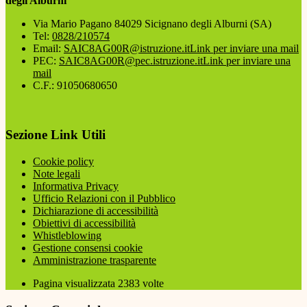
degli Alburni
Via Mario Pagano 84029 Sicignano degli Alburni (SA)
Tel:
0828/210574
Email:
SAIC8AG00R@istruzione.it
Link per inviare una mail
PEC:
SAIC8AG00R@pec.istruzione.it
Link per inviare una
mail
C.F.: 91050680650
Sezione Link Utili
Cookie policy
Note legali
Informativa Privacy
Ufficio Relazioni con il Pubblico
Dichiarazione di accessibilità
Obiettivi di accessibilità
Whistleblowing
Gestione consensi cookie
Amministrazione trasparente
Pagina visualizzata
2383
volte