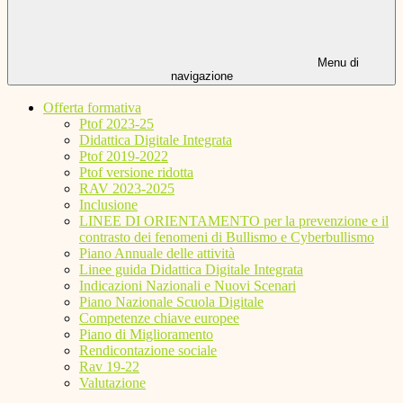
Menu di
navigazione
Offerta formativa
Ptof 2023-25
Didattica Digitale Integrata
Ptof 2019-2022
Ptof versione ridotta
RAV 2023-2025
Inclusione
LINEE DI ORIENTAMENTO per la prevenzione e il
contrasto dei fenomeni di Bullismo e Cyberbullismo
Piano Annuale delle attività
Linee guida Didattica Digitale Integrata
Indicazioni Nazionali e Nuovi Scenari
Piano Nazionale Scuola Digitale
Competenze chiave europee
Piano di Miglioramento
Rendicontazione sociale
Rav 19-22
Valutazione