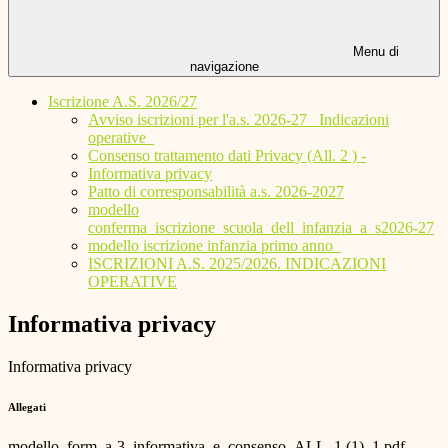
Menu di
navigazione
Iscrizione A.S. 2026/27
Avviso iscrizioni per l'a.s. 2026-27_ Indicazioni
operative_
Consenso trattamento dati Privacy (All. 2 ) -
Informativa privacy
Patto di corresponsabilità a.s. 2026-2027
modello
conferma_iscrizione_scuola_dell_infanzia_a_s2026-27
modello iscrizione infanzia primo anno_
ISCRIZIONI A.S. 2025/2026. INDICAZIONI
OPERATIVE
Informativa privacy
Informativa privacy
Allegati
modello_form_a-3_informativa_e_consenso_ALL. 1 (1)_1.pdf