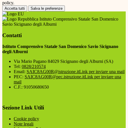
policy.
Accetta tutti
Salva le preferenze
Istituto Comprensivo Statale San Domenico
Savio Sicignano degli Alburni
Contatti
Istituto Comprensivo Statale San Domenico Savio Sicignano
degli Alburni
Via Mario Pagano 84029 Sicignano degli Alburni (SA)
Tel:
0828/210574
Email:
SAIC8AG00R@istruzione.it
Link per inviare una mail
PEC:
SAIC8AG00R@pec.istruzione.it
Link per inviare una
mail
C.F.: 91050680650
Sezione Link Utili
Cookie policy
Note legali