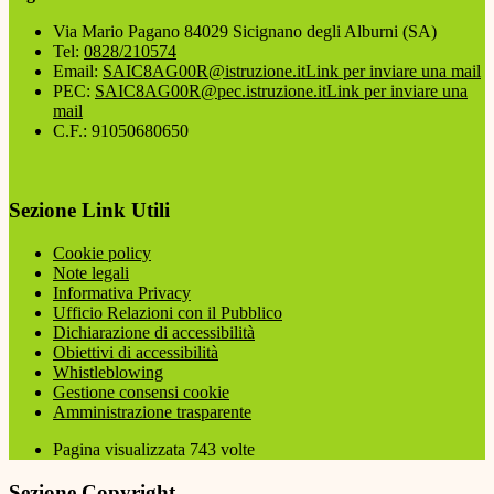
Via Mario Pagano 84029 Sicignano degli Alburni (SA)
Tel:
0828/210574
Email:
SAIC8AG00R@istruzione.it
Link per inviare una mail
PEC:
SAIC8AG00R@pec.istruzione.it
Link per inviare una
mail
C.F.: 91050680650
Sezione Link Utili
Cookie policy
Note legali
Informativa Privacy
Ufficio Relazioni con il Pubblico
Dichiarazione di accessibilità
Obiettivi di accessibilità
Whistleblowing
Gestione consensi cookie
Amministrazione trasparente
Pagina visualizzata
743
volte
Sezione Copyright