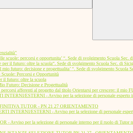
nzialità"
e scuole: percorsi e opportunita’ “. Sede di svolgimento Scuola Sec. di
r il futuro: oltre la scuola“. Sede di svolgimento Scuola Sec. di Sici
mio futuro: decisione e progettualita’ “. Sede di svolgimento Scuola Se
le: Percorsi e Opportunità
turo: oltre la scuola
turo: Decisione e Progettualità
i afferenti al progetto dal titolo Orientarsi per crescere: il m
ESTERNI - Avviso per la selezione di personale esperto interno/est
NITIVA TUTOR - PN 21 27 ORIENTAMENTO
I/ESTERNI - Avviso per la selezione di personale esperto interno/
er la selezione di personale interno per il ruolo di Tutor nei percor
 ISTANZE SELEZIONE TUTOR PN 21 27 - ORIENTAMENT