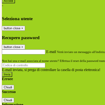
-
Entra con SPID
Entra con CIE
Seleziona utente
button close
×
Recupero password
button close
×
E-mail
Verrà inviato un messaggio all'indirizz
Non hai una e-mail associata al nome utente? Effettua il reset della password tram
E-mail inviata, si prega di controllare la casella di posta elettronica!
Errore
Chiudi
Successo
Chiudi
Informazione