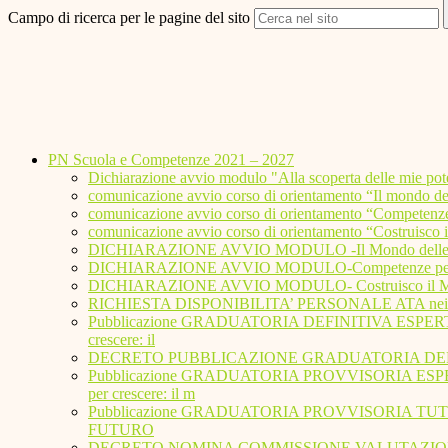
Campo di ricerca per le pagine del sito
PN Scuola e Competenze 2021 – 2027
Dichiarazione avvio modulo "Alla scoperta delle mie pote
comunicazione avvio corso di orientamento “Il mondo dell
comunicazione avvio corso di orientamento “Competenze pe
comunicazione avvio corso di orientamento “Costruisco il 
DICHIARAZIONE AVVIO MODULO -Il Mondo delle Scuo
DICHIARAZIONE AVVIO MODULO-Competenze per il fu
DICHIARAZIONE AVVIO MODULO- Costruisco il Mio Fu
RICHIESTA DISPONIBILITA’ PERSONALE ATA nei percors
Pubblicazione GRADUATORIA DEFINITIVA ESPERTI INTERNI/
crescere: il
DECRETO PUBBLICAZIONE GRADUATORIA DEFI
Pubblicazione GRADUATORIA PROVVISORIA ESPERTI INTERN
per crescere: il m
Pubblicazione GRADUATORIA PROVVISORIA TUTOR - Avviso p
FUTURO
DECRETO NOMINA COMMISSIONE VALUTAZIONE