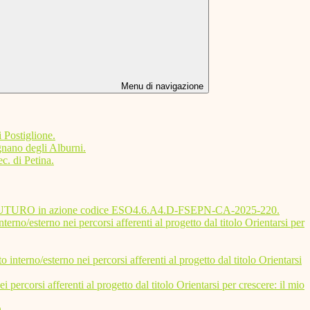
Menu di navigazione
 Postiglione.
gnano degli Alburni.
c. di Petina.
io FUTURO in azione codice ESO4.6.A4.D-FSEPN-CA-2025-220.
erno nei percorsi afferenti al progetto dal titolo Orientarsi per
esterno nei percorsi afferenti al progetto dal titolo Orientarsi
si afferenti al progetto dal titolo Orientarsi per crescere: il mio
O