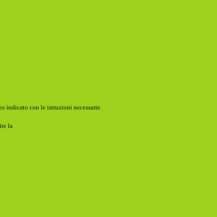
o indicato con le istruzioni necessarie.
ite la
Login Spaggiari