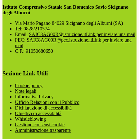
Istituto Comprensivo Statale San Domenico Savio Sicignano
degli Alburni
Via Mario Pagano 84029 Sicignano degli Alburni (SA)
Tel:
0828/210574
Email:
SAIC8AG00R@istruzione.it
Link per inviare una mail
PEC:
SAIC8AG00R@pec.istruzione.it
Link per inviare una
mail
C.F.: 91050680650
Sezione Link Utili
Cookie policy
Note legali
Informativa Privacy
Ufficio Relazioni con il Pubblico
Dichiarazione di accessibilità
Obiettivi di accessibilità
Whistleblowing
Gestione consensi cookie
Amministrazione trasparente