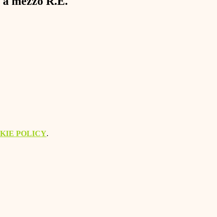
ti a mezzo R.E.
KIE POLICY
.