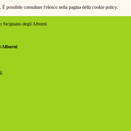
 È possibile consultare l'elenco nella pagina della cookie policy.
 Sicignano degli Alburni
i Alburni
il