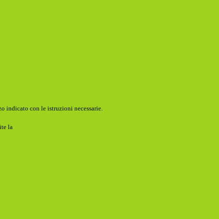
o indicato con le istruzioni necessarie.
ite la
Login Spaggiari