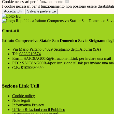
Cookie necessari per il funzionamento
I cookie necessari per il funzionamento non possono essere disabilitati.
Accetta tutti
Salva le preferenze
Istituto Comprensivo Statale San Domenico Savio
Contatti
Istituto Comprensivo Statale San Domenico Savio Sicignano degl
Via Mario Pagano 84029 Sicignano degli Alburni (SA)
Tel:
0828/210574
Email:
SAIC8AG00R@istruzione.it
Link per inviare una mail
PEC:
SAIC8AG00R@pec.istruzione.it
Link per inviare una ma
C.F.: 91050680650
Sezione Link Utili
Cookie policy
Note legali
Informativa Privacy
Ufficio Relazioni con il Pubblico