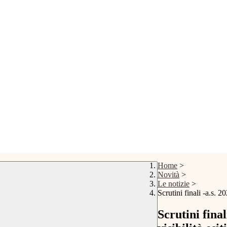
Home
>
Novità
>
Le notizie
>
Scrutini finali -a.s. 2
Scrutini final