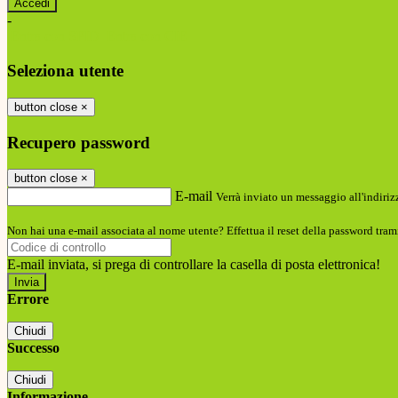
-
Entra con SPID
Entra con CIE
Seleziona utente
button close
×
Recupero password
button close
×
E-mail
Verrà inviato un messaggio all'indirizz
Non hai una e-mail associata al nome utente? Effettua il reset della password tram
E-mail inviata, si prega di controllare la casella di posta elettronica!
Errore
Chiudi
Successo
Chiudi
Informazione