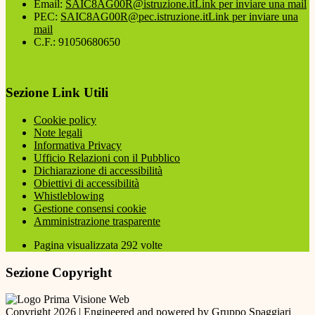
Email:
SAIC8AG00R@istruzione.it
Link per inviare una mail
PEC:
SAIC8AG00R@pec.istruzione.it
Link per inviare una
mail
C.F.: 91050680650
Sezione Link Utili
Cookie policy
Note legali
Informativa Privacy
Ufficio Relazioni con il Pubblico
Dichiarazione di accessibilità
Obiettivi di accessibilità
Whistleblowing
Gestione consensi cookie
Amministrazione trasparente
Pagina visualizzata
292
volte
Sezione Copyright
Copyright 2026 | Engineered and powered by Gruppo Spaggiari