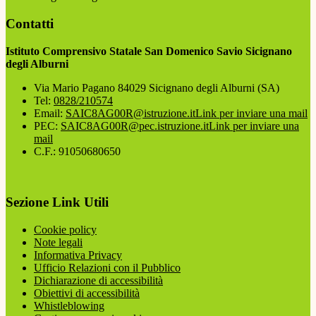
Contatti
Istituto Comprensivo Statale San Domenico Savio Sicignano
degli Alburni
Via Mario Pagano 84029 Sicignano degli Alburni (SA)
Tel:
0828/210574
Email:
SAIC8AG00R@istruzione.it
Link per inviare una mail
PEC:
SAIC8AG00R@pec.istruzione.it
Link per inviare una
mail
C.F.: 91050680650
Sezione Link Utili
Cookie policy
Note legali
Informativa Privacy
Ufficio Relazioni con il Pubblico
Dichiarazione di accessibilità
Obiettivi di accessibilità
Whistleblowing