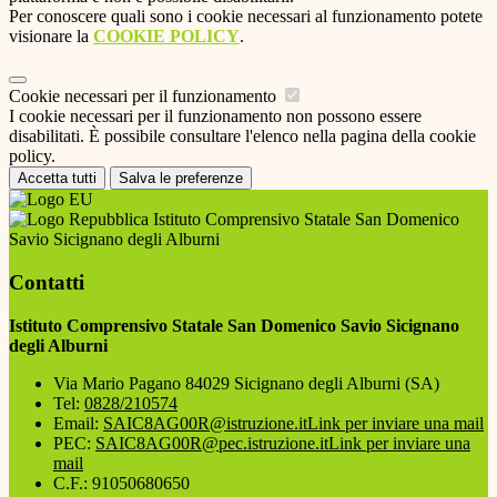
Per conoscere quali sono i cookie necessari al funzionamento potete
visionare la
COOKIE POLICY
.
Cookie necessari per il funzionamento
I cookie necessari per il funzionamento non possono essere
disabilitati. È possibile consultare l'elenco nella pagina della cookie
policy.
Accetta tutti
Salva le preferenze
Istituto Comprensivo Statale San Domenico
Savio Sicignano degli Alburni
Contatti
Istituto Comprensivo Statale San Domenico Savio Sicignano
degli Alburni
Via Mario Pagano 84029 Sicignano degli Alburni (SA)
Tel:
0828/210574
Email:
SAIC8AG00R@istruzione.it
Link per inviare una mail
PEC:
SAIC8AG00R@pec.istruzione.it
Link per inviare una
mail
C.F.: 91050680650