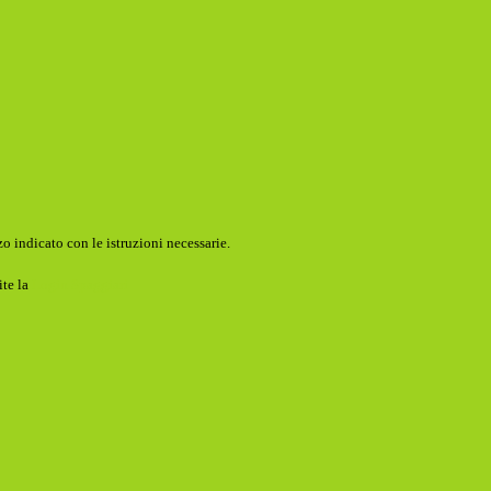
o indicato con le istruzioni necessarie.
ite la
Login Spaggiari