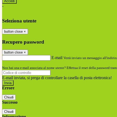
-
Entra con SPID
Entra con CIE
Seleziona utente
button close
×
Recupero password
button close
×
E-mail
Verrà inviato un messaggio all'indirizz
Non hai una e-mail associata al nome utente? Effettua il reset della password tram
E-mail inviata, si prega di controllare la casella di posta elettronica!
Errore
Chiudi
Successo
Chiudi
Informazione