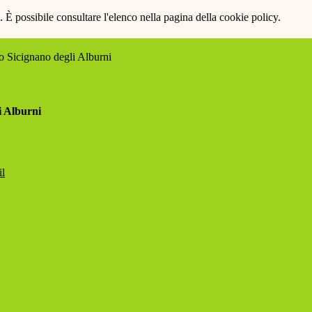
 È possibile consultare l'elenco nella pagina della cookie policy.
 Sicignano degli Alburni
i Alburni
il