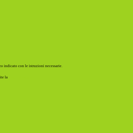
o indicato con le istruzioni necessarie.
ite la
Login Spaggiari