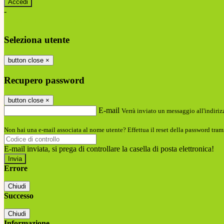
-
Entra con SPID
Entra con CIE
Seleziona utente
button close
×
Recupero password
button close
×
E-mail
Verrà inviato un messaggio all'indirizz
Non hai una e-mail associata al nome utente? Effettua il reset della password tram
E-mail inviata, si prega di controllare la casella di posta elettronica!
Errore
Chiudi
Successo
Chiudi
Informazione