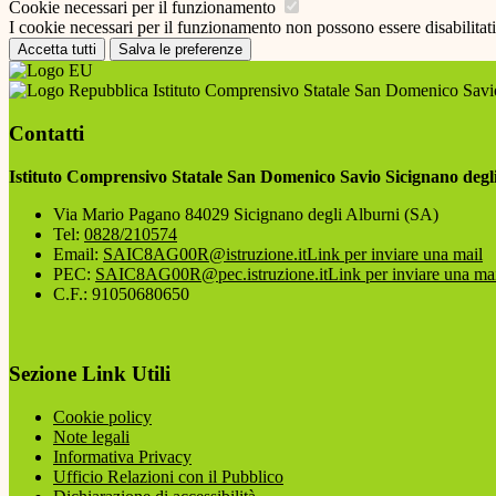
Cookie necessari per il funzionamento
I cookie necessari per il funzionamento non possono essere disabilitati.
Accetta tutti
Salva le preferenze
Istituto Comprensivo Statale San Domenico Savio
Contatti
Istituto Comprensivo Statale San Domenico Savio Sicignano degl
Via Mario Pagano 84029 Sicignano degli Alburni (SA)
Tel:
0828/210574
Email:
SAIC8AG00R@istruzione.it
Link per inviare una mail
PEC:
SAIC8AG00R@pec.istruzione.it
Link per inviare una ma
C.F.: 91050680650
Sezione Link Utili
Cookie policy
Note legali
Informativa Privacy
Ufficio Relazioni con il Pubblico