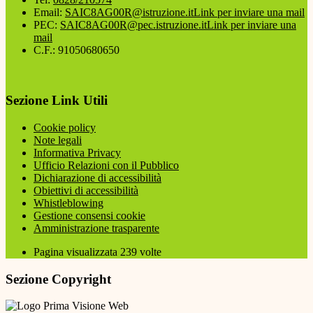
Email:
SAIC8AG00R@istruzione.it
Link per inviare una mail
PEC:
SAIC8AG00R@pec.istruzione.it
Link per inviare una
mail
C.F.: 91050680650
Sezione Link Utili
Cookie policy
Note legali
Informativa Privacy
Ufficio Relazioni con il Pubblico
Dichiarazione di accessibilità
Obiettivi di accessibilità
Whistleblowing
Gestione consensi cookie
Amministrazione trasparente
Pagina visualizzata
239
volte
Sezione Copyright