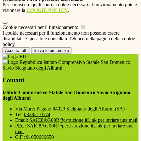
Per conoscere quali sono i cookie necessari al funzionamento potete
visionare la
COOKIE POLICY
.
Cookie necessari per il funzionamento
I cookie necessari per il funzionamento non possono essere
disabilitati. È possibile consultare l'elenco nella pagina della cookie
policy.
Accetta tutti
Salva le preferenze
Istituto Comprensivo Statale San Domenico
Savio Sicignano degli Alburni
Contatti
Istituto Comprensivo Statale San Domenico Savio Sicignano
degli Alburni
Via Mario Pagano 84029 Sicignano degli Alburni (SA)
Tel:
0828/210574
Email:
SAIC8AG00R@istruzione.it
Link per inviare una mail
PEC:
SAIC8AG00R@pec.istruzione.it
Link per inviare una
mail
C.F.: 91050680650