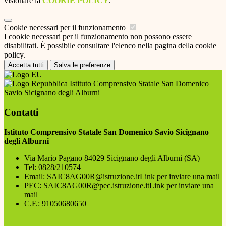
visionare la
COOKIE POLICY
.
Cookie necessari per il funzionamento
I cookie necessari per il funzionamento non possono essere
disabilitati. È possibile consultare l'elenco nella pagina della cookie
policy.
Accetta tutti
Salva le preferenze
Istituto Comprensivo Statale San Domenico
Savio Sicignano degli Alburni
Contatti
Istituto Comprensivo Statale San Domenico Savio Sicignano
degli Alburni
Via Mario Pagano 84029 Sicignano degli Alburni (SA)
Tel:
0828/210574
Email:
SAIC8AG00R@istruzione.it
Link per inviare una mail
PEC:
SAIC8AG00R@pec.istruzione.it
Link per inviare una
mail
C.F.: 91050680650