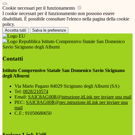
Cookie necessari per il funzionamento
I cookie necessari per il funzionamento non possono essere
disabilitati. È possibile consultare l'elenco nella pagina della cookie
policy.
Accetta tutti
Salva le preferenze
Istituto Comprensivo Statale San Domenico
Savio Sicignano degli Alburni
Contatti
Istituto Comprensivo Statale San Domenico Savio Sicignano
degli Alburni
Via Mario Pagano 84029 Sicignano degli Alburni (SA)
Tel:
0828/210574
Email:
SAIC8AG00R@istruzione.it
Link per inviare una mail
PEC:
SAIC8AG00R@pec.istruzione.it
Link per inviare una
mail
C.F.: 91050680650
Sezione Link Utili