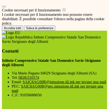
Cookie necessari per il funzionamento
I cookie necessari per il funzionamento non possono essere
disabilitati. È possibile consultare l'elenco nella pagina della cookie
policy.
Accetta tutti
Salva le preferenze
Istituto Comprensivo Statale San Domenico
Savio Sicignano degli Alburni
Contatti
Istituto Comprensivo Statale San Domenico Savio Sicignano
degli Alburni
Via Mario Pagano 84029 Sicignano degli Alburni (SA)
Tel:
0828/210574
Email:
SAIC8AG00R@istruzione.it
Link per inviare una mail
PEC:
SAIC8AG00R@pec.istruzione.it
Link per inviare una
mail
C.F.: 91050680650