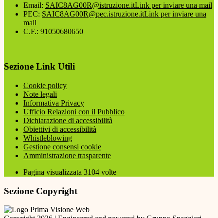
Email:
SAIC8AG00R@istruzione.it
Link per inviare una mail
PEC:
SAIC8AG00R@pec.istruzione.it
Link per inviare una
mail
C.F.: 91050680650
Sezione Link Utili
Cookie policy
Note legali
Informativa Privacy
Ufficio Relazioni con il Pubblico
Dichiarazione di accessibilità
Obiettivi di accessibilità
Whistleblowing
Gestione consensi cookie
Amministrazione trasparente
Pagina visualizzata
3104
volte
Sezione Copyright