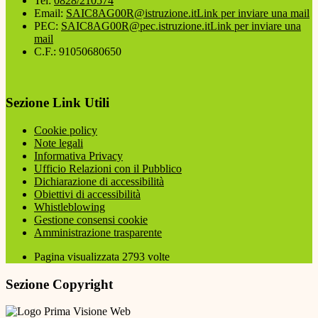
Tel:
0828/210574
Email:
SAIC8AG00R@istruzione.it
Link per inviare una mail
PEC:
SAIC8AG00R@pec.istruzione.it
Link per inviare una
mail
C.F.: 91050680650
Sezione Link Utili
Cookie policy
Note legali
Informativa Privacy
Ufficio Relazioni con il Pubblico
Dichiarazione di accessibilità
Obiettivi di accessibilità
Whistleblowing
Gestione consensi cookie
Amministrazione trasparente
Pagina visualizzata
2793
volte
Sezione Copyright