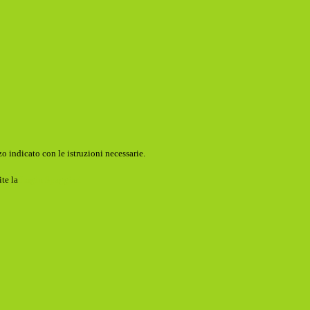
o indicato con le istruzioni necessarie.
ite la
Login Spaggiari