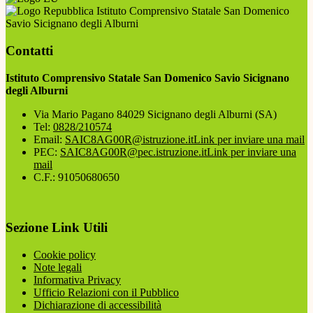
Istituto Comprensivo Statale San Domenico
Savio Sicignano degli Alburni
Contatti
Istituto Comprensivo Statale San Domenico Savio Sicignano
degli Alburni
Via Mario Pagano 84029 Sicignano degli Alburni (SA)
Tel:
0828/210574
Email:
SAIC8AG00R@istruzione.it
Link per inviare una mail
PEC:
SAIC8AG00R@pec.istruzione.it
Link per inviare una
mail
C.F.: 91050680650
Sezione Link Utili
Cookie policy
Note legali
Informativa Privacy
Ufficio Relazioni con il Pubblico
Dichiarazione di accessibilità