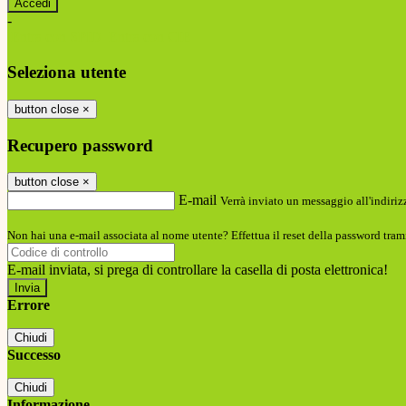
-
Entra con SPID
Entra con CIE
Seleziona utente
button close
×
Recupero password
button close
×
E-mail
Verrà inviato un messaggio all'indirizz
Non hai una e-mail associata al nome utente? Effettua il reset della password tram
E-mail inviata, si prega di controllare la casella di posta elettronica!
Errore
Chiudi
Successo
Chiudi
Informazione