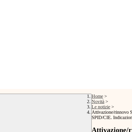
Home
>
Novità
>
Le notizie
>
Attivazione/rinnovo S
SPID/CIE. Indicazion
Attivazione/r