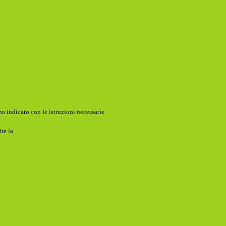
o indicato con le istruzioni necessarie.
ite la
Login Spaggiari