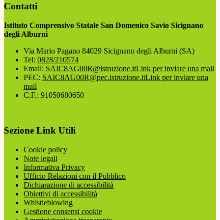
Contatti
Istituto Comprensivo Statale San Domenico Savio Sicignano
degli Alburni
Via Mario Pagano 84029 Sicignano degli Alburni (SA)
Tel:
0828/210574
Email:
SAIC8AG00R@istruzione.it
Link per inviare una mail
PEC:
SAIC8AG00R@pec.istruzione.it
Link per inviare una
mail
C.F.: 91050680650
Sezione Link Utili
Cookie policy
Note legali
Informativa Privacy
Ufficio Relazioni con il Pubblico
Dichiarazione di accessibilità
Obiettivi di accessibilità
Whistleblowing
Gestione consensi cookie