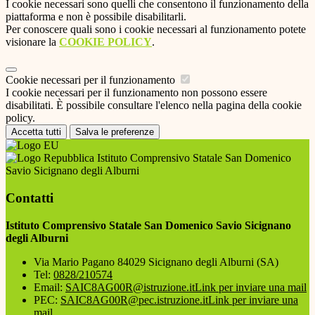
I cookie necessari sono quelli che consentono il funzionamento della
piattaforma e non è possibile disabilitarli.
Per conoscere quali sono i cookie necessari al funzionamento potete
visionare la
COOKIE POLICY
.
Cookie necessari per il funzionamento
I cookie necessari per il funzionamento non possono essere
disabilitati. È possibile consultare l'elenco nella pagina della cookie
policy.
Accetta tutti
Salva le preferenze
Istituto Comprensivo Statale San Domenico
Savio Sicignano degli Alburni
Contatti
Istituto Comprensivo Statale San Domenico Savio Sicignano
degli Alburni
Via Mario Pagano 84029 Sicignano degli Alburni (SA)
Tel:
0828/210574
Email:
SAIC8AG00R@istruzione.it
Link per inviare una mail
PEC:
SAIC8AG00R@pec.istruzione.it
Link per inviare una
mail