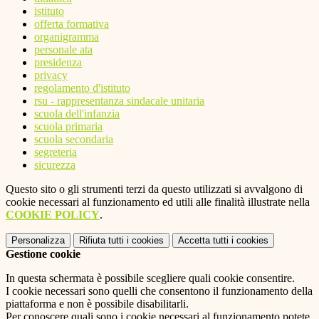
istituto
offerta formativa
organigramma
personale ata
presidenza
privacy
regolamento d'istituto
rsu - rappresentanza sindacale unitaria
scuola dell'infanzia
scuola primaria
scuola secondaria
segreteria
sicurezza
Questo sito o gli strumenti terzi da questo utilizzati si avvalgono di
cookie necessari al funzionamento ed utili alle finalità illustrate nella
COOKIE POLICY
.
Personalizza
Rifiuta tutti
i cookies
Accetta tutti
i cookies
Gestione cookie
In questa schermata è possibile scegliere quali cookie consentire.
I cookie necessari sono quelli che consentono il funzionamento della
piattaforma e non è possibile disabilitarli.
Per conoscere quali sono i cookie necessari al funzionamento potete