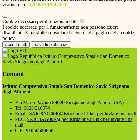
visionare la
COOKIE POLICY
.
Cookie necessari per il funzionamento
I cookie necessari per il funzionamento non possono essere
disabilitati. È possibile consultare l'elenco nella pagina della cookie
policy.
Accetta tutti
Salva le preferenze
Istituto Comprensivo Statale San Domenico
Savio Sicignano degli Alburni
Contatti
Istituto Comprensivo Statale San Domenico Savio Sicignano
degli Alburni
Via Mario Pagano 84029 Sicignano degli Alburni (SA)
Tel:
0828/210574
Email:
SAIC8AG00R@istruzione.it
Link per inviare una mail
PEC:
SAIC8AG00R@pec.istruzione.it
Link per inviare una
mail
C.F.: 91050680650