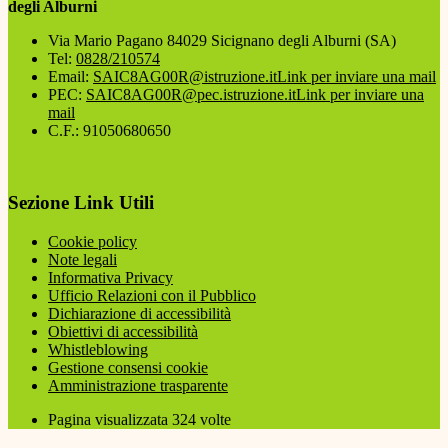
degli Alburni
Via Mario Pagano 84029 Sicignano degli Alburni (SA)
Tel:
0828/210574
Email:
SAIC8AG00R@istruzione.it
Link per inviare una mail
PEC:
SAIC8AG00R@pec.istruzione.it
Link per inviare una
mail
C.F.: 91050680650
Sezione Link Utili
Cookie policy
Note legali
Informativa Privacy
Ufficio Relazioni con il Pubblico
Dichiarazione di accessibilità
Obiettivi di accessibilità
Whistleblowing
Gestione consensi cookie
Amministrazione trasparente
Pagina visualizzata
324
volte